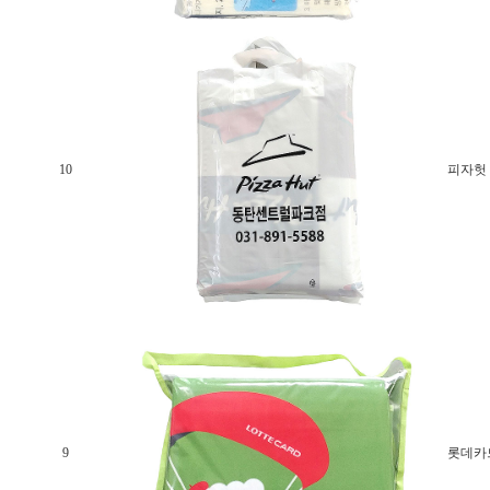
10
피자헛
9
롯데카