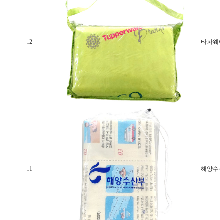
12
타파웨
11
해양수